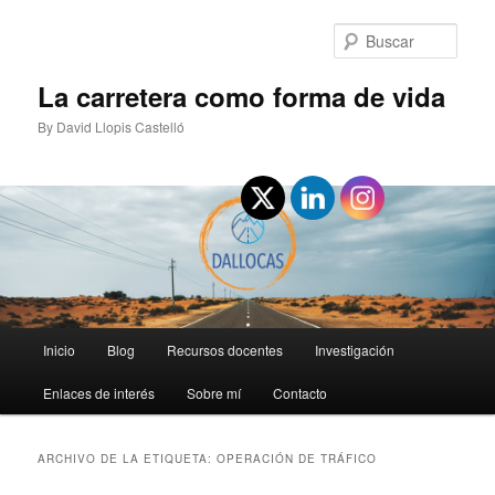
Ir
Ir
al
al
Busc
contenido
contenido
principal
secundario
La carretera como forma de vida
By David Llopis Castelló
Menú
Inicio
Blog
Recursos docentes
Investigación
principal
Enlaces de interés
Sobre mí
Contacto
ARCHIVO DE LA ETIQUETA:
OPERACIÓN DE TRÁFICO