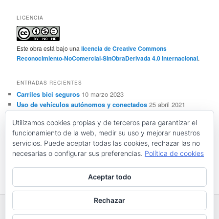
LICENCIA
Este obra está bajo una
licencia de Creative Commons
Reconocimiento-NoComercial-SinObraDerivada 4.0 Internacional
.
ENTRADAS RECIENTES
Carriles bici seguros
10 marzo 2023
Uso de vehículos autónomos y conectados
25 abril 2021
Sensorización, automatización y ADAS de vehículos
Utilizamos cookies propias y de terceros para garantizar el
autónomos y conectados
28 marzo 2021
funcionamiento de la web, medir su uso y mejorar nuestros
Conceptos básicos sobre vehículos autónomos y
servicios. Puede aceptar todas las cookies, rechazar las no
conectados
28 febrero 2021
necesarias o configurar sus preferencias.
Política de cookies
Resistencia al deslizamiento y seguridad vial
21 noviembre
2020
Aceptar todo
Rechazar
Funciona gracias a WordPress