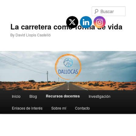
Ir
al
Busc
contenido
principal
La carretera como forma de vida
By David Llopis Castelló
Menú
Recursos docentes
Inicio
Blog
Investigación
principal
Enlaces de interés
Sobre mí
Contacto