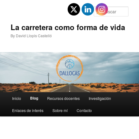
Ir
al
Busc
contenido
principal
La carretera como forma de vida
By David Llopis Castelló
Menú
Blog
Inicio
Recursos docentes
Investigación
principal
Enlaces de interés
Sobre mí
Contacto