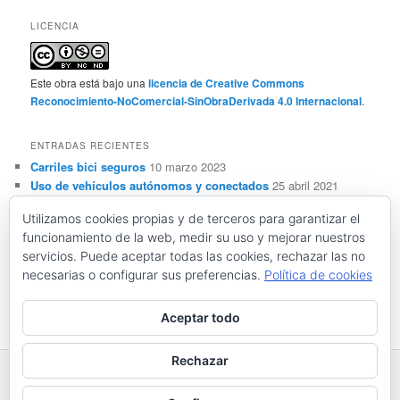
LICENCIA
Este obra está bajo una
licencia de Creative Commons
Reconocimiento-NoComercial-SinObraDerivada 4.0 Internacional
.
ENTRADAS RECIENTES
Carriles bici seguros
10 marzo 2023
Uso de vehículos autónomos y conectados
25 abril 2021
Sensorización, automatización y ADAS de vehículos
Utilizamos cookies propias y de terceros para garantizar el
autónomos y conectados
28 marzo 2021
funcionamiento de la web, medir su uso y mejorar nuestros
Conceptos básicos sobre vehículos autónomos y
servicios. Puede aceptar todas las cookies, rechazar las no
conectados
28 febrero 2021
necesarias o configurar sus preferencias.
Política de cookies
Resistencia al deslizamiento y seguridad vial
21 noviembre
2020
Aceptar todo
Rechazar
Funciona gracias a WordPress