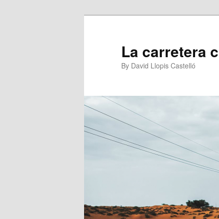
Ir
al
contenido
La carretera 
principal
By David Llopis Castelló