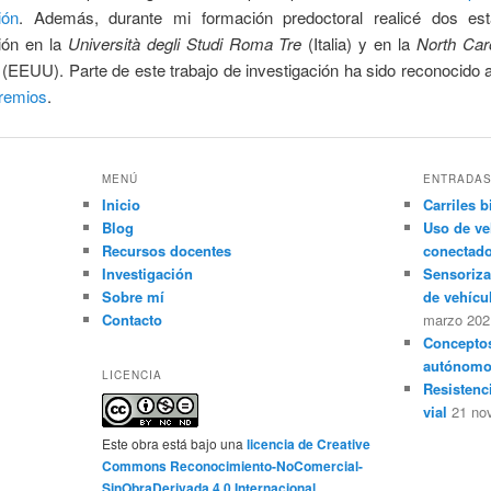
ión
. Además, durante mi formación predoctoral realicé dos es
ción en la
Università degli Studi Roma Tre
(Italia) y en la
North Car
(EEUU). Parte de este trabajo de investigación ha sido reconocido 
remios
.
MENÚ
ENTRADAS
Inicio
Carriles b
Blog
Uso de ve
Recursos docentes
conectad
Investigación
Sensoriza
Sobre mí
de vehícu
Contacto
marzo 202
Conceptos
autónomo
LICENCIA
Resistenc
vial
21 no
Este obra está bajo una
licencia de Creative
Commons Reconocimiento-NoComercial-
SinObraDerivada 4.0 Internacional
.