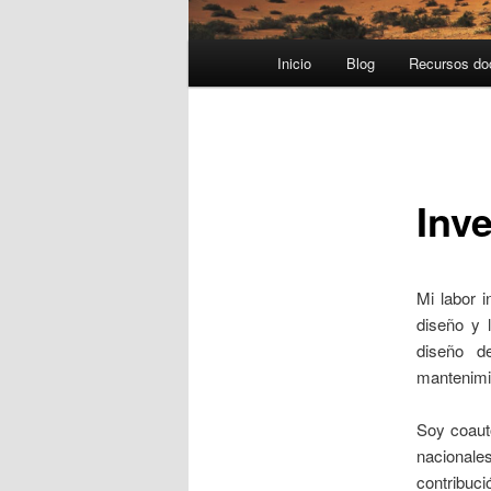
Menú
Inicio
Blog
Recursos do
principal
Inv
Mi labor i
diseño y l
diseño d
mantenimi
Soy coau
nacional
contribuc