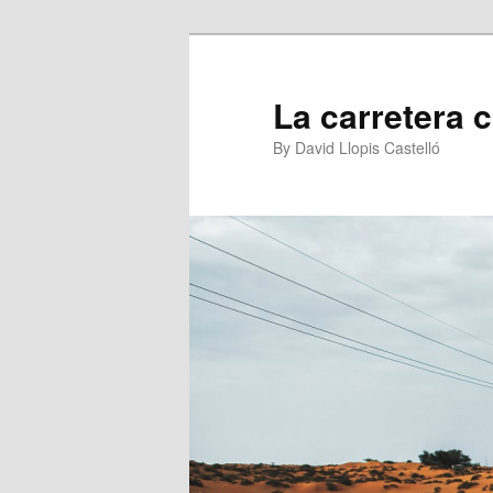
Ir
al
contenido
La carretera 
principal
By David Llopis Castelló