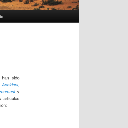
to
o han sido
ar
Accident,
ironment
y
 artículos
ión: