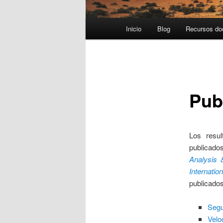
Menú
Inicio
Blog
Recursos do
principal
Pub
Los resul
publicado
Analysis 
Internati
publicados
Segu
Velo