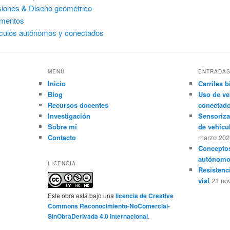
iones & Diseño geométrico
imentos
culos autónomos y conectados
MENÚ
ENTRADAS
Inicio
Carriles b
Blog
Uso de ve
Recursos docentes
conectad
Investigación
Sensoriza
Sobre mí
de vehícu
Contacto
marzo 202
Conceptos
autónomo
LICENCIA
Resistenc
vial
21 no
Este obra está bajo una
licencia de Creative
Commons Reconocimiento-NoComercial-
SinObraDerivada 4.0 Internacional
.