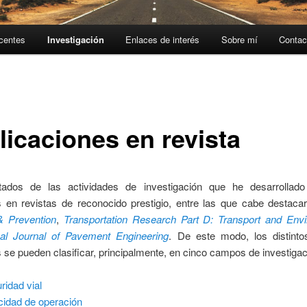
centes
Investigación
Enlaces de interés
Sobre mí
Contac
licaciones en revista
tados de las actividades de investigación que he desarrollad
s en revistas de reconocido prestigio, entre las que cabe destac
& Prevention
,
Transportation Research Part D: Transport and Env
onal Journal of Pavement Engineering
. De este modo, los distintos
 se pueden clasificar, principalmente, en cinco campos de investigac
ridad vial
cidad de operación