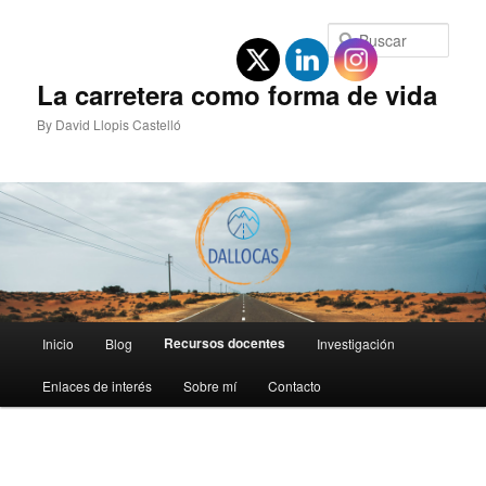
Ir
al
Busc
contenido
principal
La carretera como forma de vida
By David Llopis Castelló
Menú
Recursos docentes
Inicio
Blog
Investigación
principal
Enlaces de interés
Sobre mí
Contacto