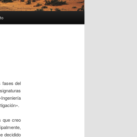
to
s fases del
asignaturas
«Ingeniería
tigación».
s que creo
cipalmente,
he decidido