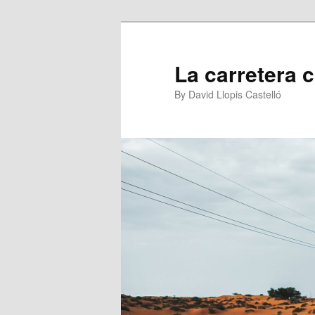
Ir
al
contenido
La carretera 
principal
By David Llopis Castelló