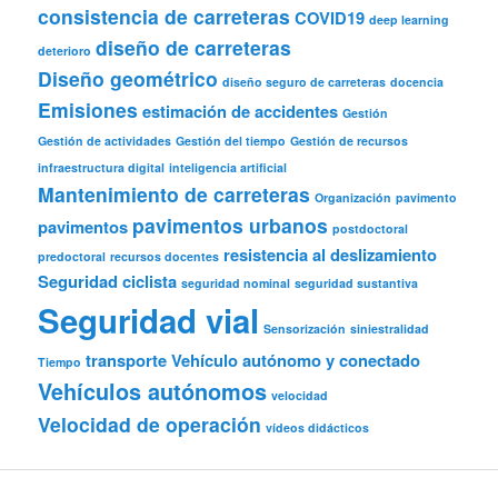
consistencia de carreteras
COVID19
deep learning
diseño de carreteras
deterioro
Diseño geométrico
diseño seguro de carreteras
docencia
Emisiones
estimación de accidentes
Gestión
Gestión de actividades
Gestión del tiempo
Gestión de recursos
infraestructura digital
inteligencia artificial
Mantenimiento de carreteras
Organización
pavimento
pavimentos urbanos
pavimentos
postdoctoral
resistencia al deslizamiento
predoctoral
recursos docentes
Seguridad ciclista
seguridad nominal
seguridad sustantiva
Seguridad vial
Sensorización
siniestralidad
transporte
Vehículo autónomo y conectado
Tiempo
Vehículos autónomos
velocidad
Velocidad de operación
vídeos didácticos