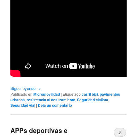
Sigue leyendo
→
Publicado en
Micromovilidad
|
Etiquetado
carril bici
,
pavimentos
urbanos
,
resistencia al deslizamiento
,
Seguridad ciclista
,
Seguridad vial
|
Deja un comentario
APPs deportivas e
2