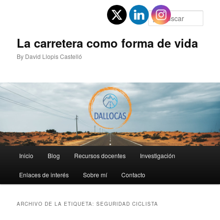
Ir
Ir
al
al
Busc
contenido
contenido
principal
secundario
La carretera como forma de vida
By David Llopis Castelló
Menú
Inicio
Blog
Recursos docentes
Investigación
principal
Enlaces de interés
Sobre mí
Contacto
ARCHIVO DE LA ETIQUETA:
SEGURIDAD CICLISTA