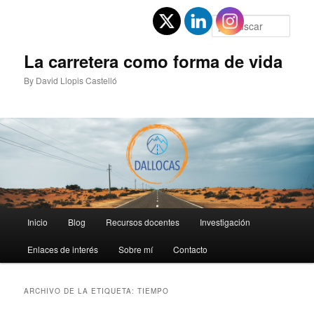
Ir
Ir
al
al
Busc
contenido
contenido
principal
secundario
La carretera como forma de vida
By David Llopis Castelló
Menú
Inicio
Blog
Recursos docentes
Investigación
principal
Enlaces de interés
Sobre mí
Contacto
ARCHIVO DE LA ETIQUETA:
TIEMPO