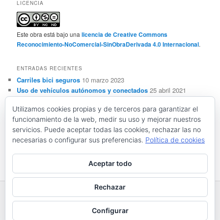
LICENCIA
Este obra está bajo una
licencia de Creative Commons
Reconocimiento-NoComercial-SinObraDerivada 4.0 Internacional
.
ENTRADAS RECIENTES
Carriles bici seguros
10 marzo 2023
Uso de vehículos autónomos y conectados
25 abril 2021
Sensorización, automatización y ADAS de vehículos
Utilizamos cookies propias y de terceros para garantizar el
autónomos y conectados
28 marzo 2021
funcionamiento de la web, medir su uso y mejorar nuestros
Conceptos básicos sobre vehículos autónomos y
servicios. Puede aceptar todas las cookies, rechazar las no
conectados
28 febrero 2021
necesarias o configurar sus preferencias.
Política de cookies
Resistencia al deslizamiento y seguridad vial
21 noviembre
2020
Aceptar todo
Rechazar
Funciona gracias a WordPress
Configurar