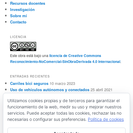
Recursos docentes
Investigación
Sobre mí
Contacto
LICENCIA
Este obra está bajo una
licencia de Creative Commons
Reconocimiento-NoComercial-SinObraDerivada 4.0 Internacional
.
ENTRADAS RECIENTES
Carriles bici seguros
10 marzo 2023
Uso de vehículos autónomos y conectados
25 abril 2021
Sensorización, automatización y ADAS de vehículos
Utilizamos cookies propias y de terceros para garantizar el
autónomos y conectados
28 marzo 2021
funcionamiento de la web, medir su uso y mejorar nuestros
Conceptos básicos sobre vehículos autónomos y
servicios. Puede aceptar todas las cookies, rechazar las no
conectados
28 febrero 2021
necesarias o configurar sus preferencias.
Política de cookies
Resistencia al deslizamiento y seguridad vial
21 noviembre
2020