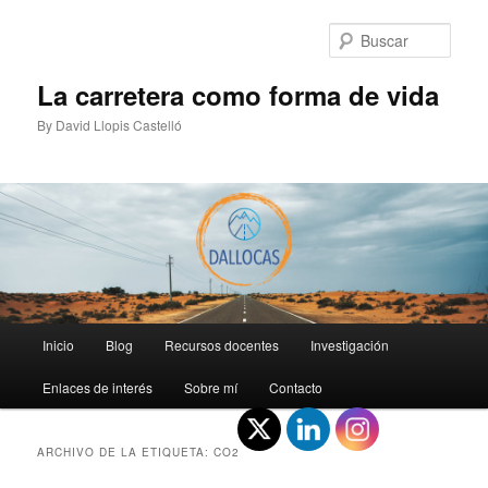
Ir
Ir
al
al
Busc
contenido
contenido
principal
secundario
La carretera como forma de vida
By David Llopis Castelló
Menú
Inicio
Blog
Recursos docentes
Investigación
principal
Enlaces de interés
Sobre mí
Contacto
ARCHIVO DE LA ETIQUETA:
CO2