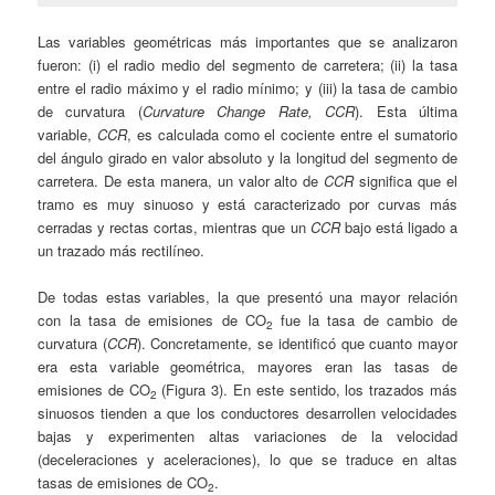
Las variables geométricas más importantes que se analizaron
fueron: (i) el radio medio del segmento de carretera; (ii) la tasa
entre el radio máximo y el radio mínimo; y (iii) la tasa de cambio
de curvatura (
Curvature Change Rate, CCR
). Esta última
variable,
CCR
, es calculada como el cociente entre el sumatorio
del ángulo girado en valor absoluto y la longitud del segmento de
carretera. De esta manera, un valor alto de
CCR
significa que el
tramo es muy sinuoso y está caracterizado por curvas más
cerradas y rectas cortas, mientras que un
CCR
bajo está ligado a
un trazado más rectilíneo.
De todas estas variables, la que presentó una mayor relación
con la tasa de emisiones de CO
fue la tasa de cambio de
2
curvatura (
CCR
). Concretamente, se identificó que cuanto mayor
era esta variable geométrica, mayores eran las tasas de
emisiones de CO
(Figura 3). En este sentido, los trazados más
2
sinuosos tienden a que los conductores desarrollen velocidades
bajas y experimenten altas variaciones de la velocidad
(deceleraciones y aceleraciones), lo que se traduce en altas
tasas de emisiones de CO
.
2