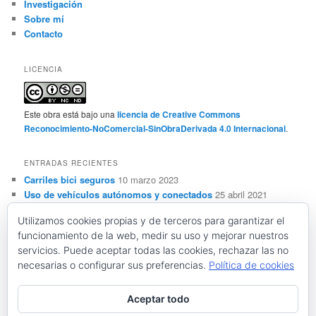
Investigación
Sobre mí
Contacto
LICENCIA
Este obra está bajo una
licencia de Creative Commons
Reconocimiento-NoComercial-SinObraDerivada 4.0 Internacional
.
ENTRADAS RECIENTES
Carriles bici seguros
10 marzo 2023
Uso de vehículos autónomos y conectados
25 abril 2021
Sensorización, automatización y ADAS de vehículos
Utilizamos cookies propias y de terceros para garantizar el
autónomos y conectados
28 marzo 2021
funcionamiento de la web, medir su uso y mejorar nuestros
Conceptos básicos sobre vehículos autónomos y
servicios. Puede aceptar todas las cookies, rechazar las no
conectados
28 febrero 2021
necesarias o configurar sus preferencias.
Política de cookies
Resistencia al deslizamiento y seguridad vial
21 noviembre
2020
Aceptar todo