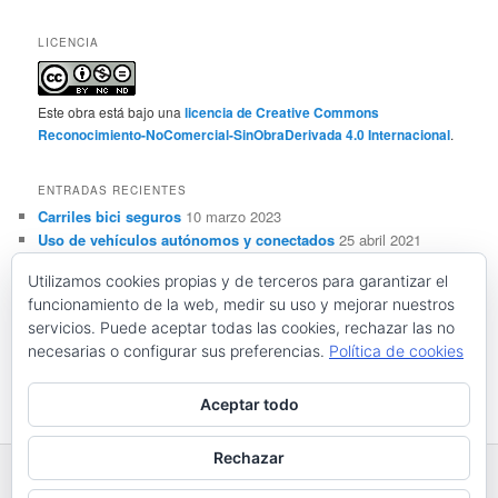
LICENCIA
Este obra está bajo una
licencia de Creative Commons
Reconocimiento-NoComercial-SinObraDerivada 4.0 Internacional
.
ENTRADAS RECIENTES
Carriles bici seguros
10 marzo 2023
Uso de vehículos autónomos y conectados
25 abril 2021
Sensorización, automatización y ADAS de vehículos
Utilizamos cookies propias y de terceros para garantizar el
autónomos y conectados
28 marzo 2021
funcionamiento de la web, medir su uso y mejorar nuestros
Conceptos básicos sobre vehículos autónomos y
servicios. Puede aceptar todas las cookies, rechazar las no
conectados
28 febrero 2021
necesarias o configurar sus preferencias.
Política de cookies
Resistencia al deslizamiento y seguridad vial
21 noviembre
2020
Aceptar todo
Rechazar
Funciona gracias a WordPress