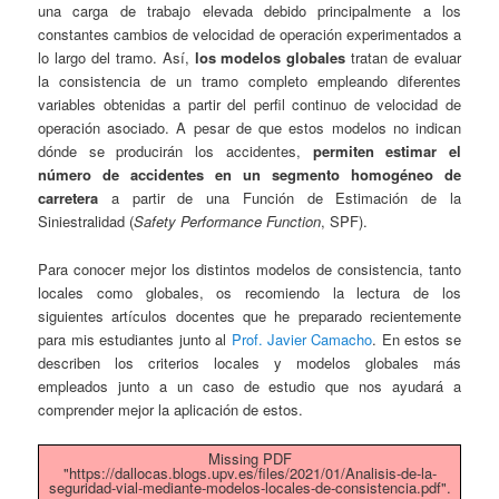
una carga de trabajo elevada debido principalmente a los
constantes cambios de velocidad de operación experimentados a
lo largo del tramo. Así,
los modelos globales
tratan de evaluar
la consistencia de un tramo completo empleando diferentes
variables obtenidas a partir del perfil continuo de velocidad de
operación asociado. A pesar de que estos modelos no indican
dónde se producirán los accidentes,
permiten estimar el
número de accidentes en un segmento homogéneo de
carretera
a partir de una Función de Estimación de la
Siniestralidad (
Safety Performance Function
, SPF).
Para conocer mejor los distintos modelos de consistencia, tanto
locales como globales, os recomiendo la lectura de los
siguientes artículos docentes que he preparado recientemente
para mis estudiantes junto al
Prof. Javier Camacho
. En estos se
describen los criterios locales y modelos globales más
empleados junto a un caso de estudio que nos ayudará a
comprender mejor la aplicación de estos.
Missing PDF
"https://dallocas.blogs.upv.es/files/2021/01/Analisis-de-la-
seguridad-vial-mediante-modelos-locales-de-consistencia.pdf".