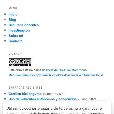
MENÚ
Inicio
Blog
Recursos docentes
Investigación
Sobre mí
Contacto
LICENCIA
Este obra está bajo una
licencia de Creative Commons
Reconocimiento-NoComercial-SinObraDerivada 4.0 Internacional
.
ENTRADAS RECIENTES
Carriles bici seguros
10 marzo 2023
Uso de vehículos autónomos y conectados
25 abril 2021
Sensorización, automatización y ADAS de vehículos
Utilizamos cookies propias y de terceros para garantizar el
autónomos y conectados
28 marzo 2021
funcionamiento de la web, medir su uso y mejorar nuestros