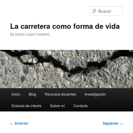
Ir
al
Busc
contenido
principal
La carretera como forma de vida
By David Llopis Castelló
Menú
Inicio
Blog
Recursos docentes
Investigación
principal
Enlaces de interés
Sobre mí
Contacto
Navegación
←
Anterior
Siguiente
→
de