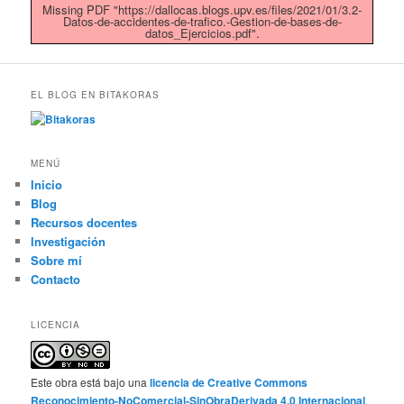
Missing PDF "https://dallocas.blogs.upv.es/files/2021/01/3.2-
Datos-de-accidentes-de-trafico.-Gestion-de-bases-de-
datos_Ejercicios.pdf".
EL BLOG EN BITAKORAS
MENÚ
Inicio
Blog
Recursos docentes
Investigación
Sobre mí
Contacto
LICENCIA
Este obra está bajo una
licencia de Creative Commons
Reconocimiento-NoComercial-SinObraDerivada 4.0 Internacional
.