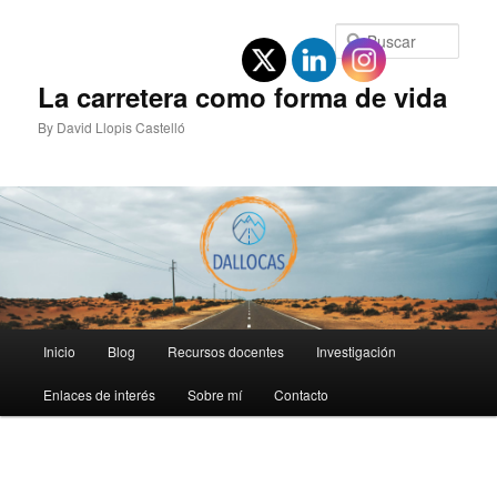
Ir
al
Busc
contenido
principal
La carretera como forma de vida
By David Llopis Castelló
Menú
Inicio
Blog
Recursos docentes
Investigación
principal
Enlaces de interés
Sobre mí
Contacto