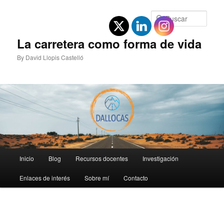
Ir
al
Busc
contenido
principal
La carretera como forma de vida
By David Llopis Castelló
Menú
Inicio
Blog
Recursos docentes
Investigación
principal
Enlaces de interés
Sobre mí
Contacto